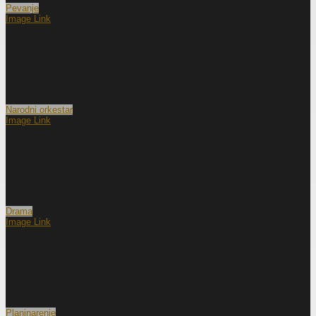
Pevanje
Image Link
Narodni orkestar
Image Link
Drama
Image Link
Planinarenje