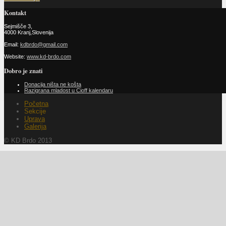
Kontakt
Sejmišče 3,
4000 Kranj,Slovenija
Email:
kdbrdo@gmail.com
Website:
www.kd-brdo.com
Dobro je znati
Donacija ništa ne košta
Razigrana mladost u Cioff kalendaru
Početna
Sekcije
Uprava
Galerija
© KD Brdo 2013