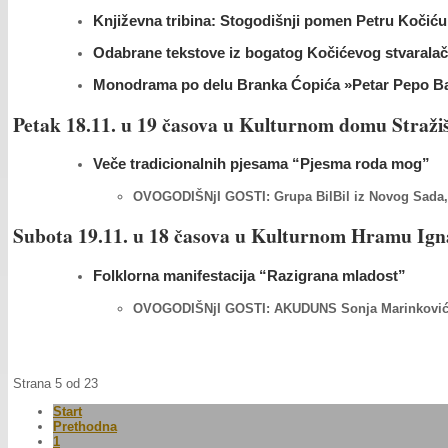
Književna tribina: Stogodišnji pomen Petru Kočiću.
Odabrane tekstove iz bogatog Kočićevog stvaralačk
Monodrama po delu Branka Ćopića »Petar Pepo Band
Petak 18.11. u 19 časova u Kulturnom domu Straži
Veče tradicionalnih pjesama “Pjesma roda mog”
OVOGODIŠNjI GOSTI: Grupa BilBil iz Novog Sada, 
Subota 19.11. u 18 časova u Kulturnom Hramu Ign
Folklorna manifestacija “Razigrana mladost”
OVOGODIŠNjI GOSTI: AKUDUNS Sonja Marinković
Strana 5 od 23
Start
Prethodna
1