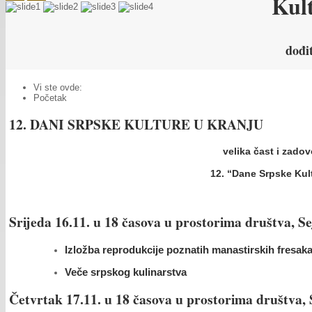
Kul
dođi
Vi ste ovde:
Početak
12. DANI SRPSKE KULTURE U KRANJU
velika čast i zado
12. “Dane Srpske Kult
Srijeda 16.11. u 18 časova u prostorima društva, S
Izložba reprodukcije poznatih manastirskih fresaka
Veče srpskog kulinarstva
Četvrtak 17.11. u 18 časova u prostorima društva, 