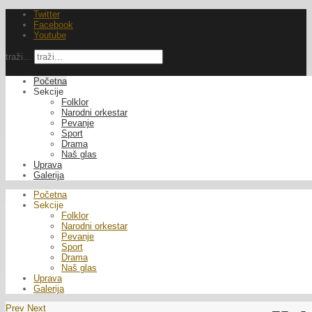
Twitter
Facebook
Youtube
traži...
Početna
Sekcije
Folklor
Narodni orkestar
Pevanje
Sport
Drama
Naš glas
Uprava
Galerija
Početna
Sekcije
Folklor
Narodni orkestar
Pevanje
Sport
Drama
Naš glas
Uprava
Galerija
Prev
Next