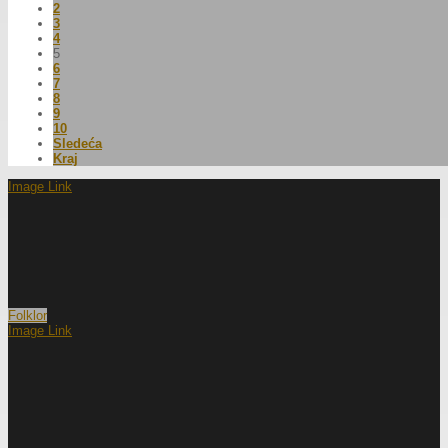
2
3
4
5
6
7
8
9
10
Sledeća
Kraj
Image Link
Folklor
Image Link