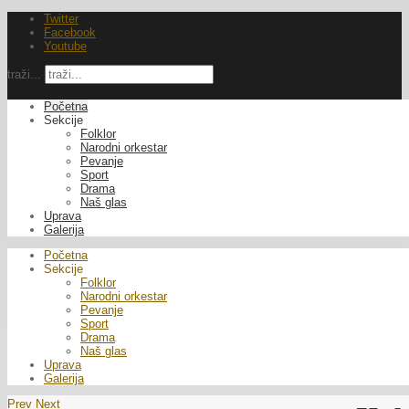
Twitter
Facebook
Youtube
traži...
Početna
Sekcije
Folklor
Narodni orkestar
Pevanje
Sport
Drama
Naš glas
Uprava
Galerija
Početna
Sekcije
Folklor
Narodni orkestar
Pevanje
Sport
Drama
Naš glas
Uprava
Galerija
Prev
Next