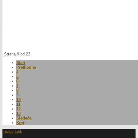
Strana 9 od 23
Start
Prethodna
4
5
6
7
8
9
10
11
12
13
Sledeća
Kraj
Image Link