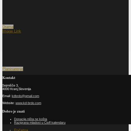
Drama
Image Link
Planinarenje
Kontakt
Sejmišče 3,
4000 Kranj,Slovenija
Email:
kdbrdo@gmail.com
Website:
www.kd-brdo.com
Dobro je znati
Donacija ništa ne košta
Razigrana mladost u Cioff kalendaru
Početna