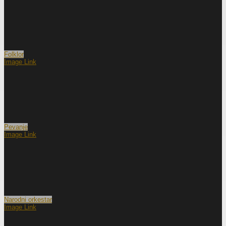
Folklor
Image Link
Pevanje
Image Link
Narodni orkestar
Image Link