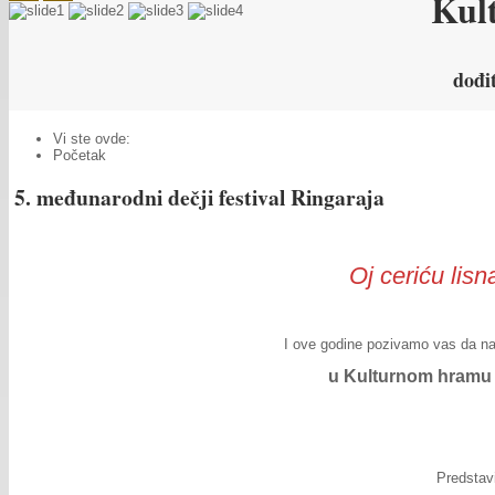
Kul
dođi
Vi ste ovde:
Početak
5. međunarodni dečji festival Ringaraja
Oj ceriću lisn
I ove godine pozivamo vas da nam
u Kulturnom hramu 
Predstavi