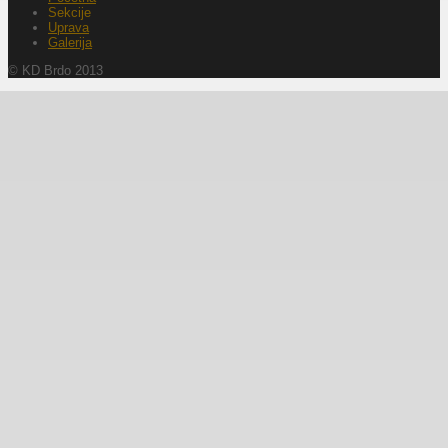
Sekcije
Uprava
Galerija
© KD Brdo 2013